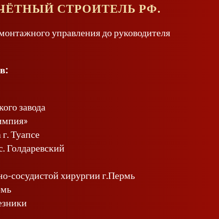
ЧЁТНЫЙ СТРОИТЕЛЬ РФ.
о-монтажного управления до руководителя
в:
ого завода
импия»
г. Туапсе
с. Голдаревский
но-сосудистой хирургии г.Пермь
рмь
езники