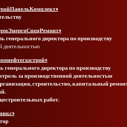
тройПанельКомплект»
тельству
ермЭнергоСпецРемонт»
ь генерального директора по производству
ой деятельностью
омнефтегазстрой»
ь генерального директора по производству
нтроль за производственной деятельностью
организация, строительство, капитальный ремо
ий
.
бщестроительных работ.
инкс»
тор