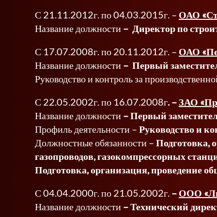
С 21.11.2012г. по 04.03.2015г. –
ОАО «С
Название должности
– Директор по строи
С 17.07.2008г. по 20.11.2012г. –
ОАО «П
Название должности
– Первый заместител
Руководство и контроль за производственн
С 22.05.2002г. по 16.07.2008г
. –
ЗАО «Пр
Название должности
–
Первый заместител
Профиль деятельности –
Руководство и ко
Должностные обязанности –
Подготовка, 
газопроводов, газокомпрессорных станц
Подготовка, организация, проведение о
С 04.04.2000г. по 21.05.2002г.
–
ООО «Л
Название должности
– Технический дирек