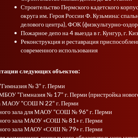
Строительство Пермского кадетского корп
округа им. Героя России Ф. Кузьмина: спаль
делового центра), ФОК (физкультурно-оздо
Пожарное депо на 4 выезда в г. Кунгур, г. Киз
Реконструкция и реставрация приспособлени
современного использования
нтации следующих объектов:
Гимназия № 3" г. Перми
МБОУ "Гимназия № 17" г. Перми (пристройка нового
а МАОУ "СОШ N 22" г. Перми
ного зала для МАОУ "СОШ № 96" г. Перми
вного зала МАОУ «СОШ № 81» г. Перми
вного зала МАОУ «СОШ № 79» г. Перми
ля размещения дошкольного образовательного учреж