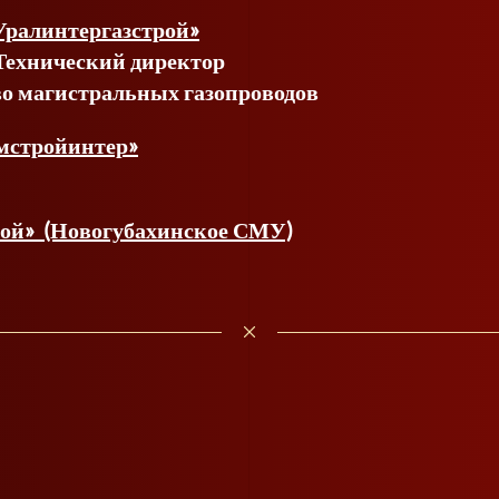
ралинтергазстрой»
Технический директор
о магистральных газопроводов
рмстройинтер»
рой» (Новогубахинское СМУ)