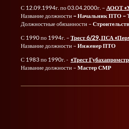
С 12.09.1994г. по 03.04.2000г. –
АООТ «У
Название должности
– Начальник ПТО – 
Должностные обязанности –
Строительств
С 1990 по 1994г. –
Трест 6/29, ПСА «Пе
Название должности –
Инженер ПТО
С 1983 по 1990г. -
«Трест Губахапромст
Название должности –
Мастер СМР