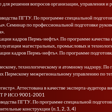
ое для решения вопросов организации, управления и 
зводства ПГТУ. По программе специальной подгото
». Семинар по профессиональной подготовке руков
».
ции кадров Пермь-нефть». По программе качества с
сплуатации магистральных, промысловых и технолог
ции кадров Пермь-нефть». По программе подготовка
ескому, технологическому и атомному надзору. По 
ых Пермскому межрегиональному управлению по тех
истр». Аттестована в качестве эксперта-аудитора 
ОСТ Р ИСО 9001-2001
водства ПГТУ. По программе специальной подготовк
ительные конструкции (п.1, 2, 3, 4)